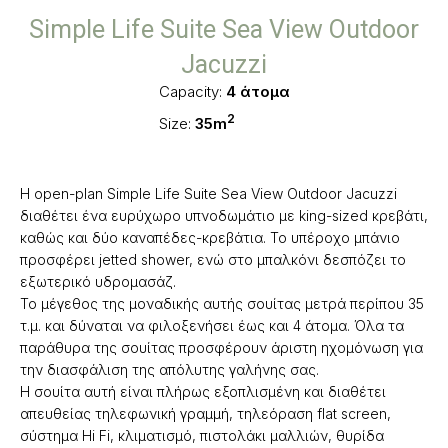
Simple Life Suite Sea View Outdoor
Jacuzzi
Capacity:
4 άτομα
2
Size:
35m
Η open-plan Simple Life Suite Sea View Outdoor Jacuzzi
διαθέτει ένα ευρύχωρο υπνοδωμάτιο με king-sized κρεβάτι,
καθώς και δύο καναπέδες-κρεβάτια. Το υπέροχο μπάνιο
προσφέρει jetted shower, ενώ στο μπαλκόνι δεσπόζει το
εξωτερικό υδρομασάζ.
Το μέγεθος της μοναδικής αυτής σουίτας μετρά περίπου 35
τ.μ. και δύναται να φιλοξενήσει έως και 4 άτομα. Όλα τα
παράθυρα της σουίτας προσφέρουν άριστη ηχομόνωση για
την διασφάλιση της απόλυτης γαλήνης σας.
Η σουίτα αυτή είναι πλήρως εξοπλισμένη και διαθέτει
απευθείας τηλεφωνική γραμμή, τηλεόραση flat screen,
σύστημα Hi Fi, κλιματισμό, πιστολάκι μαλλιών, θυρίδα